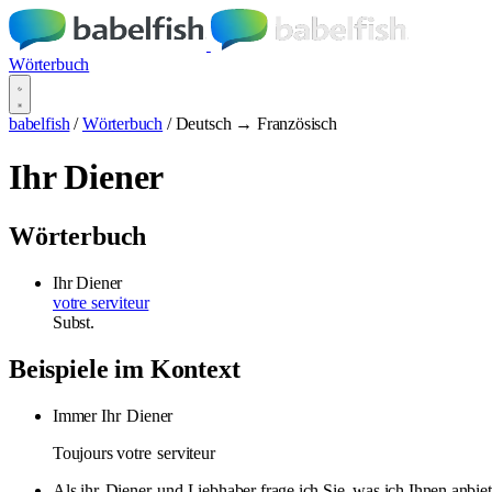
Wörterbuch
babelfish
/
Wörterbuch
/
Deutsch → Französisch
Ihr Diener
Wörterbuch
Ihr Diener
votre serviteur
Subst.
Beispiele im Kontext
Immer Ihr
Diener
Toujours votre
serviteur
Als ihr
Diener
und Liebhaber frage ich Sie, was ich Ihnen anbiet