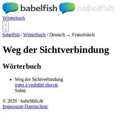
Wörterbuch
babelfish
/
Wörterbuch
/
Deutsch → Französisch
Weg der Sichtverbindung
Wörterbuch
Weg der Sichtverbindung
trajet à visibilité directe
Subst.
© 2026 · babelfish.de
Impressum
Datenschutz