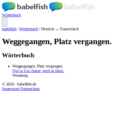
Wörterbuch
babelfish
/
Wörterbuch
/
Deutsch → Französisch
Weggegangen, Platz vergangen.
Wörterbuch
Weggegangen, Platz vergangen.
Qui va à la chasse, perd sa place.
Wendung
© 2026 · babelfish.de
Impressum
Datenschutz