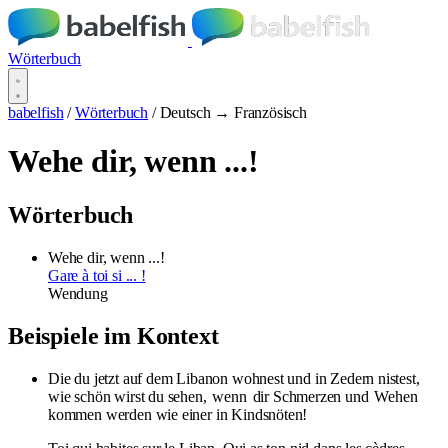
Wörterbuch
babelfish
/
Wörterbuch
/
Deutsch → Französisch
Wehe dir, wenn ...!
Wörterbuch
Wehe dir, wenn ...!
Gare à toi si ... !
Wendung
Beispiele im Kontext
Die du jetzt auf dem Libanon wohnest und in Zedern nistest,
wie schön wirst du sehen,
wenn
dir Schmerzen und
Wehen
kommen werden wie einer in Kindsnöten!