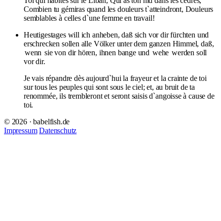
Toi qui habites sur le Liban, Qui as ton nid dans les cèdres,
Combien tu gémiras quand les douleurs t`atteindront, Douleurs
semblables à celles d`une femme en travail!
Heutigestages will ich anheben, daß sich vor dir fürchten und
erschrecken sollen alle Völker unter dem ganzen Himmel, daß,
wenn
sie von dir hören, ihnen bange und
wehe
werden soll
vor dir.
Je vais répandre dès aujourd`hui la frayeur et la crainte de toi
sur tous les peuples qui sont sous le ciel; et, au bruit de ta
renommée, ils trembleront et seront saisis d`angoisse à cause de
toi.
© 2026 · babelfish.de
Impressum
Datenschutz