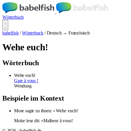
Wörterbuch
babelfish
/
Wörterbuch
/
Deutsch → Französisch
Wehe euch!
Wörterbuch
Wehe euch!
Gare à vous !
Wendung
Beispiele im Kontext
Mose sagte zu ihnen: «
Wehe
euch!
Moïse leur dit: «Malheur à vous!
© 2026 · babelfish.de