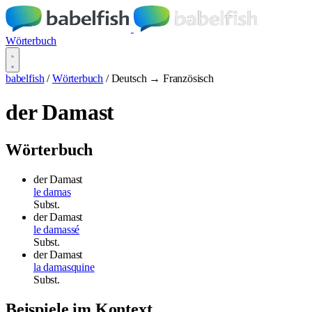
Wörterbuch
babelfish
/
Wörterbuch
/
Deutsch → Französisch
der Damast
Wörterbuch
der Damast
le damas
Subst.
der Damast
le damassé
Subst.
der Damast
la damasquine
Subst.
Beispiele im Kontext