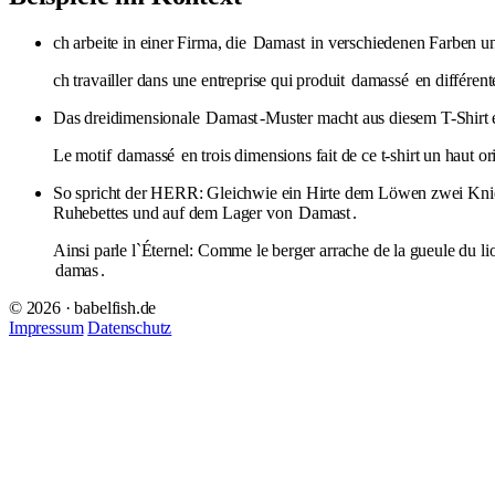
ch arbeite in einer Firma, die
Damast
in verschiedenen Farben un
ch travailler dans une entreprise qui produit
damassé
en différent
Das dreidimensionale
Damast
-Muster macht aus diesem T-Shirt e
Le motif
damassé
en trois dimensions fait de ce t-shirt un haut or
So spricht der HERR: Gleichwie ein Hirte dem Löwen zwei Kniee o
Ruhebettes und auf dem Lager von
Damast
.
Ainsi parle l`Éternel: Comme le berger arrache de la gueule du lio
damas
.
© 2026 · babelfish.de
Impressum
Datenschutz