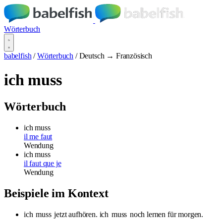
Wörterbuch
babelfish
/
Wörterbuch
/
Deutsch → Französisch
ich muss
Wörterbuch
ich muss
il me faut
Wendung
ich muss
il faut que je
Wendung
Beispiele im Kontext
ich
muss
jetzt aufhören. ich
muss
noch lernen für morgen.