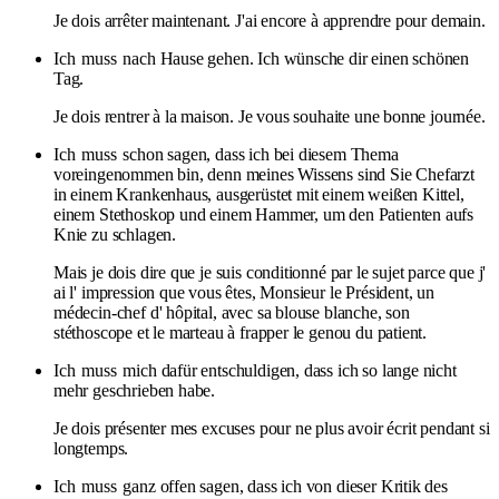
Je dois arrêter maintenant. J'ai encore à apprendre pour demain.
Ich
muss
nach Hause gehen. Ich wünsche dir einen schönen
Tag.
Je dois rentrer à la maison. Je vous souhaite une bonne journée.
Ich
muss
schon sagen, dass ich bei diesem Thema
voreingenommen bin, denn meines Wissens sind Sie Chefarzt
in einem Krankenhaus, ausgerüstet mit einem weißen Kittel,
einem Stethoskop und einem Hammer, um den Patienten aufs
Knie zu schlagen.
Mais je dois dire que je suis conditionné par le sujet parce que j'
ai l' impression que vous êtes, Monsieur le Président, un
médecin-chef d' hôpital, avec sa blouse blanche, son
stéthoscope et le marteau à frapper le genou du patient.
Ich
muss
mich dafür entschuldigen, dass ich so lange nicht
mehr geschrieben habe.
Je dois présenter mes excuses pour ne plus avoir écrit pendant si
longtemps.
Ich
muss
ganz offen sagen, dass ich von dieser Kritik des