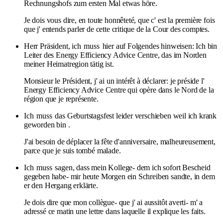
Rechnungshofs zum ersten Mal etwas höre.
Je dois vous dire, en toute honnêteté, que c' est la première fois
que j' entends parler de cette critique de la Cour des comptes.
Herr Präsident, ich
muss
hier auf Folgendes hinweisen: Ich bin
Leiter des Energy Efficiency Advice Centre, das im Norden
meiner Heimatregion tätig ist.
Monsieur le Président, j' ai un intérêt à déclarer: je préside l'
Energy Efficiency Advice Centre qui opère dans le Nord de la
région que je représente.
Ich
muss
das Geburtstagsfest leider verschieben weil ich krank
geworden bin .
J'ai besoin de déplacer la fête d'anniversaire, malheureusement,
parce que je suis tombé malade.
Ich
muss
sagen, dass mein Kollege- dem ich sofort Bescheid
gegeben habe- mir heute Morgen ein Schreiben sandte, in dem
er den Hergang erklärte.
Je dois dire que mon collègue- que j' ai aussitôt averti- m' a
adressé ce matin une lettre dans laquelle il explique les faits.