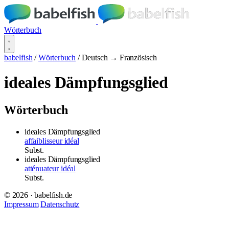
Wörterbuch
babelfish
/
Wörterbuch
/
Deutsch → Französisch
ideales Dämpfungsglied
Wörterbuch
ideales Dämpfungsglied
affaiblisseur idéal
Subst.
ideales Dämpfungsglied
atténuateur idéal
Subst.
© 2026 · babelfish.de
Impressum
Datenschutz