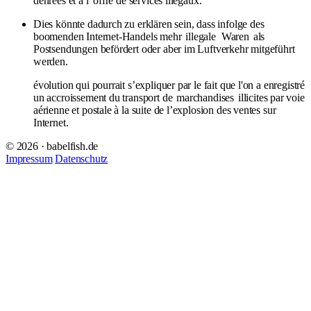
denrées et à l' offre de services illégaux.
Dies könnte dadurch zu erklären sein, dass infolge des
boomenden Internet-Handels mehr
illegale
Waren
als
Postsendungen befördert oder aber im Luftverkehr mitgeführt
werden.
évolution qui pourrait s’expliquer par le fait que l'on a enregistré
un accroissement du transport de
marchandises
illicites par voie
aérienne et postale à la suite de l’explosion des ventes sur
Internet.
© 2026 · babelfish.de
Impressum
Datenschutz