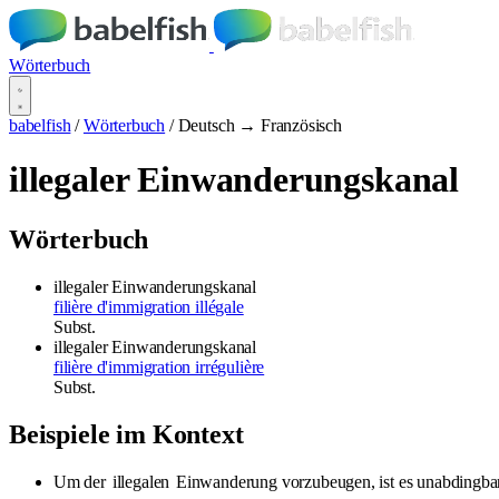
Wörterbuch
babelfish
/
Wörterbuch
/
Deutsch → Französisch
illegaler Einwanderungskanal
Wörterbuch
illegaler Einwanderungskanal
filière d'immigration illégale
Subst.
illegaler Einwanderungskanal
filière d'immigration irrégulière
Subst.
Beispiele im Kontext
Um der
illegalen
Einwanderung vorzubeugen, ist es unabdingbar,