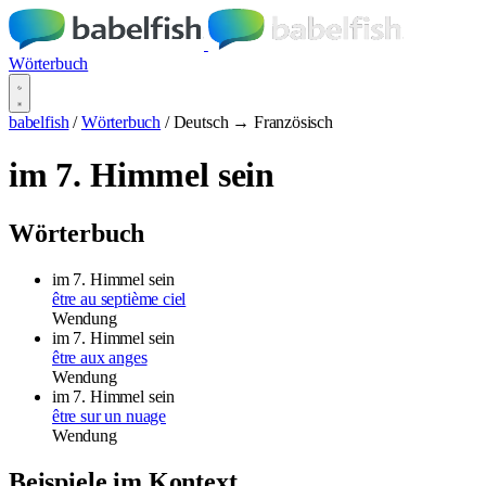
Wörterbuch
babelfish
/
Wörterbuch
/
Deutsch → Französisch
im 7. Himmel sein
Wörterbuch
im 7. Himmel sein
être au septième ciel
Wendung
im 7. Himmel sein
être aux anges
Wendung
im 7. Himmel sein
être sur un nuage
Wendung
Beispiele im Kontext