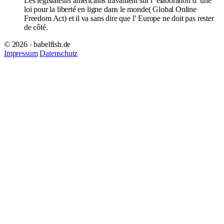
Les législateurs américains travaillent sur l’ élaboration d’ une
loi pour la liberté en ligne dans le monde( Global Online
Freedom Act) et il va sans dire que l’ Europe ne doit pas rester
de côté.
© 2026 · babelfish.de
Impressum
Datenschutz