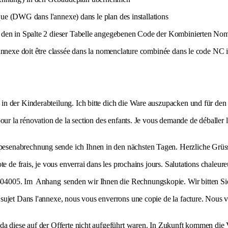
ique (DWG dans l'annexe) dans le plan des installations
 den in Spalte 2 dieser Tabelle angegebenen Code der Kombinierten Nome
annexe doit être classée dans la nomenclature combinée dans le code NC 
 in der Kinderabteilung. Ich bitte dich die Ware auszupacken und für de
our la rénovation de la section des enfants. Je vous demande de déballer 
esenabrechnung sende ich Ihnen in den nächsten Tagen. Herzliche Grüs
e de frais, je vous enverrai dans les prochains jours. Salutations chaleur
604005. Im
Anhang
senden wir Ihnen die Rechnungskopie. Wir bitten Si
sujet Dans l'annexe, nous vous enverrons une copie de la facture. Nous v
, da diese auf der Offerte nicht aufgeführt waren. In Zukunft kommen die