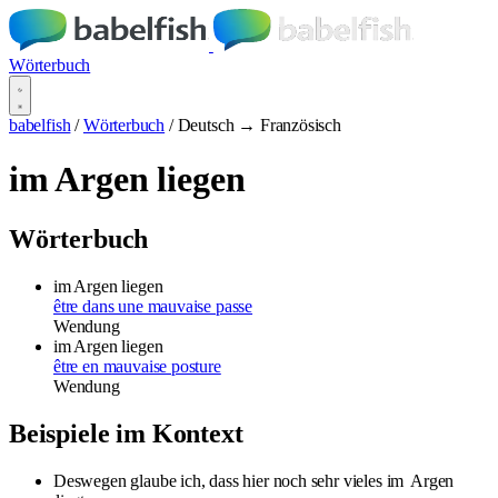
Wörterbuch
babelfish
/
Wörterbuch
/
Deutsch → Französisch
im Argen liegen
Wörterbuch
im Argen liegen
être dans une mauvaise passe
Wendung
im Argen liegen
être en mauvaise posture
Wendung
Beispiele im Kontext
Deswegen glaube ich, dass hier noch sehr vieles im
Argen