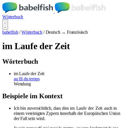
Wörterbuch
babelfish
/
Wörterbuch
/
Deutsch → Französisch
im Laufe der Zeit
Wörterbuch
im Laufe der Zeit
au fil du temps
Wendung
Beispiele im Kontext
Ich bin zuversichtlich, dass dies im
Laufe
der
Zeit
auch in
einem vereinigten Zypern innerhalb der Europäischen Union
der Fall sein wird.