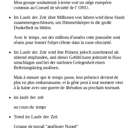
Mon groupe souhaiterait à terme voir un siège européen
commun au Conseil de sécurité de l’ ONU.
Im
Laufe
der
Zeit
über Millionen von Jahren wird diese Staub
zusammengeschlossen, um Himmelskörper in die große
Dunkelheit zu bilden.
Avec le
temps
, sur des millions d'années cette poussière sont
réunis pour former l'objet céleste dans la vaste obscurité.
Im
Laufe
der
Zeit
wird ihre Präsenz jedoch zunehmend als
störend empfunden, und dieses Gefühl kann jederzeit in Hass
umschlagen und bei der nächsten Gelegenheit einen
Befreiungskrieg auslösen.
Mais à mesure que le
temps
passe, leur présence devient de
plus en plus embarrassante, et la gêne peut à tout moment virer
à la haine avec une guerre de libération au prochain tournant.
im
laufe
der
zeit
au cours du
temps
Trend im
Laufe
der
Zeit
Groupe de travail "améliorer Noord"