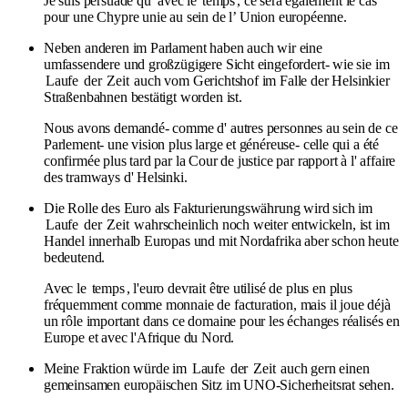
Je suis persuadé qu’ avec le
temps
, ce sera également le cas
pour une Chypre unie au sein de l’ Union européenne.
Neben anderen im Parlament haben auch wir eine
umfassendere und großzügigere Sicht eingefordert- wie sie im
Laufe
der
Zeit
auch vom Gerichtshof im Falle der Helsinkier
Straßenbahnen bestätigt worden ist.
Nous avons demandé- comme d' autres personnes au sein de ce
Parlement- une vision plus large et généreuse- celle qui a été
confirmée plus tard par la Cour de justice par rapport à l' affaire
des tramways d' Helsinki.
Die Rolle des Euro als Fakturierungswährung wird sich im
Laufe
der
Zeit
wahrscheinlich noch weiter entwickeln, ist im
Handel innerhalb Europas und mit Nordafrika aber schon heute
bedeutend.
Avec le
temps
, l'euro devrait être utilisé de plus en plus
fréquemment comme monnaie de facturation, mais il joue déjà
un rôle important dans ce domaine pour les échanges réalisés en
Europe et avec l'Afrique du Nord.
Meine Fraktion würde im
Laufe
der
Zeit
auch gern einen
gemeinsamen europäischen Sitz im UNO-Sicherheitsrat sehen.