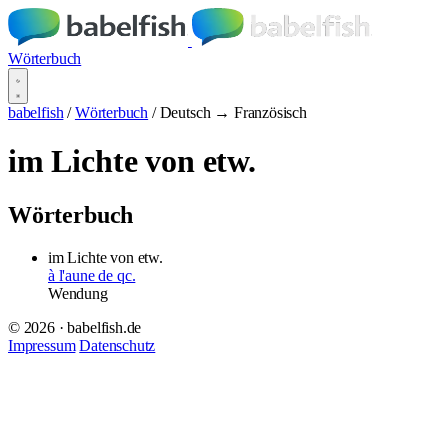
Wörterbuch
babelfish
/
Wörterbuch
/
Deutsch → Französisch
im Lichte von etw.
Wörterbuch
im Lichte von etw.
à l'aune de qc.
Wendung
© 2026 · babelfish.de
Impressum
Datenschutz