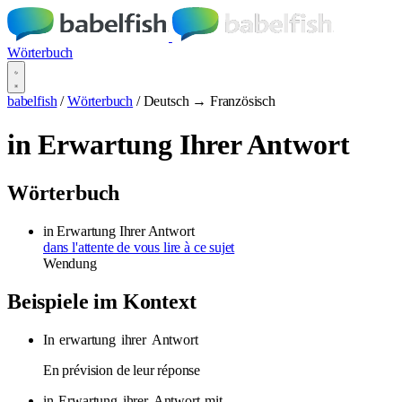
Wörterbuch
babelfish
/
Wörterbuch
/
Deutsch → Französisch
in Erwartung Ihrer Antwort
Wörterbuch
in Erwartung Ihrer Antwort
dans l'attente de vous lire à ce sujet
Wendung
Beispiele im Kontext
In
erwartung
ihrer
Antwort
En prévision de leur réponse
in
Erwartung
ihrer
Antwort
mit