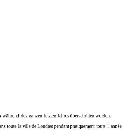
h
während
des
ganzen
letzten Jahres überschritten wurden.
dans
toute
la ville de Londres pendant pratiquement
toute
l' année