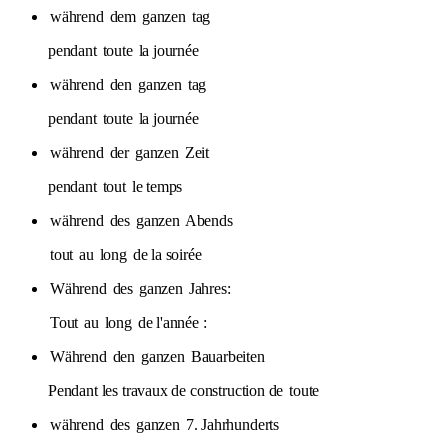
während
dem
ganzen
tag
pendant
toute
la journée
während
den
ganzen
tag
pendant
toute
la journée
während
der
ganzen
Zeit
pendant
tout
le temps
während
des
ganzen
Abends
tout
au
long
de la soirée
Während
des
ganzen
Jahres:
Tout
au
long
de l'année :
Während
den
ganzen
Bauarbeiten
Pendant les travaux de construction de
toute
während
des
ganzen
7. Jahrhunderts