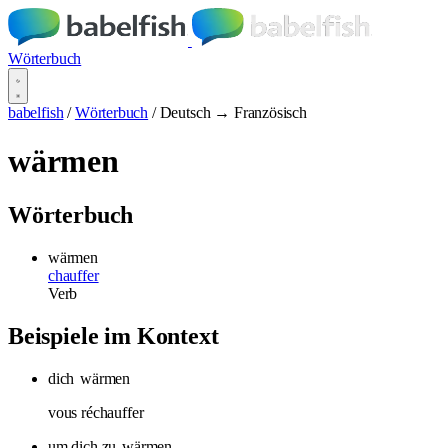
Wörterbuch
babelfish
/
Wörterbuch
/
Deutsch → Französisch
wärmen
Wörterbuch
wärmen
chauffer
Verb
Beispiele im Kontext
dich
wärmen
vous réchauffer
um dich zu
wärmen