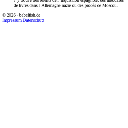
J' y trouve des relents de l' Inquisition espagnole, des autodafés
de livres dans l' Allemagne nazie ou des procès de Moscou.
© 2026 · babelfish.de
Impressum
Datenschutz