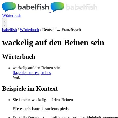
Wörterbuch
babelfish
/
Wörterbuch
/
Deutsch → Französisch
wackelig auf den Beinen sein
Wörterbuch
wackelig auf den Beinen sein
flageoler sur ses jambes
Verb
Beispiele im Kontext
Sie ist sehr
wackelig
auf den
Beinen
Elle est très bancale sur leurs pieds
Dass die Entschließung mit einer so geringen Mehrheit angenomme