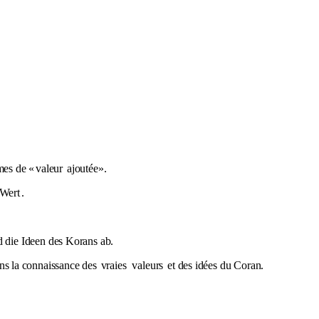
.
mes de «
valeur
ajoutée».
Wert
.
 die Ideen des Korans ab.
ans la connaissance des
vraies
valeurs
et des idées du Coran.