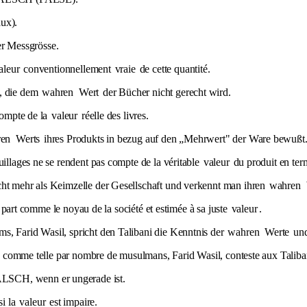
ux).
r Messgrösse.
aleur
conventionnellement
vraie
de cette quantité.
e, die dem
wahren
Wert
der Bücher nicht gerecht wird.
 compte de la
valeur
réelle des livres.
en
Werts
ihres Produkts in bezug auf den „Mehrwert" der Ware bewußt
uillages ne se rendent pas compte de la véritable
valeur
du produit en ter
cht mehr als Keimzelle der Gesellschaft und verkennt man ihren
wahren
le part comme le noyau de la société et estimée à sa juste
valeur
.
s, Farid Wasil, spricht den Talibani die Kenntnis der
wahren
Werte
und
érée comme telle par nombre de musulmans, Farid Wasil, conteste aux Talib
ALSCH, wenn er ungerade ist.
si la
valeur
est impaire.