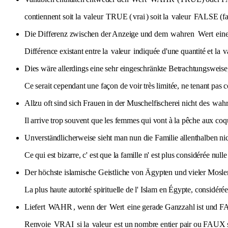
contiennent soit la
valeur
TRUE (
vrai
) soit la
valeur
FALSE (fa
Die Differenz zwischen der Anzeige und dem
wahren
Wert
eine
Différence existant entre la
valeur
indiquée d'une quantité et la
v
Dies wäre allerdings eine sehr eingeschränkte Betrachtungsweis
Ce serait cependant une façon de voir très limitée, ne tenant pas
Allzu oft sind sich Frauen in der Muschelfischerei nicht des
wahr
Il arrive trop souvent que les femmes qui vont à la pêche aux coq
Unverständlicherweise sieht man nun die Familie allenthalben ni
Ce qui est bizarre, c' est que la famille n' est plus considérée nul
Der höchste islamische Geistliche von Ägypten und vieler Moslem
La plus haute autorité spirituelle de l' Islam en Égypte, consid
Liefert
WAHR
, wenn der
Wert
eine gerade Ganzzahl ist und F
Renvoie
VRAI
si la
valeur
est un nombre entier pair ou FAUX 