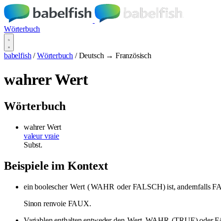
Wörterbuch
babelfish
/
Wörterbuch
/
Deutsch → Französisch
wahrer Wert
Wörterbuch
wahrer Wert
valeur vraie
Subst.
Beispiele im Kontext
ein boolescher
Wert
(
WAHR
oder FALSCH) ist, andernfalls 
Sinon renvoie FAUX.
Variablen enthalten entweder den
Wert
WAHR
(TRUE) oder 