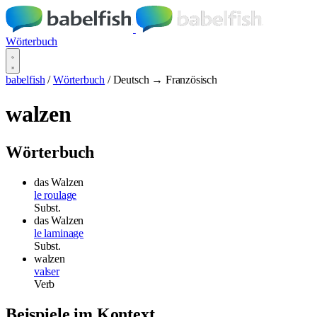
Wörterbuch
babelfish
/
Wörterbuch
/
Deutsch → Französisch
walzen
Wörterbuch
das Walzen
le roulage
Subst.
das Walzen
le laminage
Subst.
walzen
valser
Verb
Beispiele im Kontext