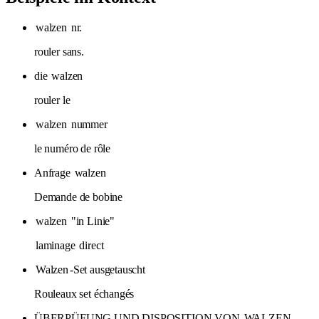
walzen
nr.
rouler sans.
die
walzen
rouler le
walzen
nummer
le numéro de rôle
Anfrage
walzen
Demande de bobine
walzen
"in Linie"
laminage
direct
Walzen
-Set ausgetauscht
Rouleaux set échangés
ÜBERPÜFUNG UND DISPOSITION VON
WALZEN