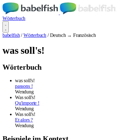
Wörterbuch
babelfish
/
Wörterbuch
/
Deutsch → Französisch
was soll's!
Wörterbuch
was soll's!
passons !
Wendung
Was soll's!
Qu'importe !
Wendung
Was soll's!
Et alors ?
Wendung
Beispiele im Kontext