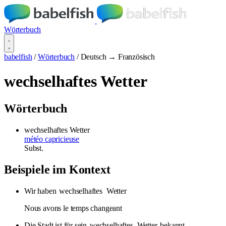
Wörterbuch
babelfish
/
Wörterbuch
/
Deutsch → Französisch
wechselhaftes Wetter
Wörterbuch
wechselhaftes Wetter
météo capricieuse
Subst.
Beispiele im Kontext
Wir haben
wechselhaftes
Wetter
Nous avons le temps changeant
Die Stadt ist für sein
wechselhaftes
Wetter
bekannt.