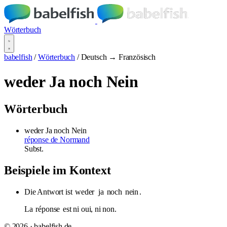
Wörterbuch
babelfish
/
Wörterbuch
/
Deutsch → Französisch
weder Ja noch Nein
Wörterbuch
weder Ja noch Nein
réponse de Normand
Subst.
Beispiele im Kontext
Die Antwort ist
weder
ja
noch
nein
.
La
réponse
est ni oui, ni non.
© 2026 · babelfish.de