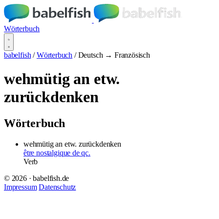
Wörterbuch
babelfish
/
Wörterbuch
/
Deutsch → Französisch
wehmütig an etw.
zurückdenken
Wörterbuch
wehmütig an etw. zurückdenken
être nostalgique de qc.
Verb
© 2026 · babelfish.de
Impressum
Datenschutz