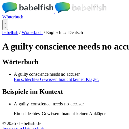
Wörterbuch
babelfish
/
Wörterbuch
/
Englisch → Deutsch
A guilty conscience needs no acc
Wörterbuch
A guilty conscience needs no accuser.
Ein schlechtes Gewissen braucht keinen Kläger.
Beispiele im Kontext
A
guilty
conscience
needs
no
accuser
Ein
schlechtes
Gewissen
braucht
keinen Ankläger
© 2026 · babelfish.de
Impressum
Datenschutz