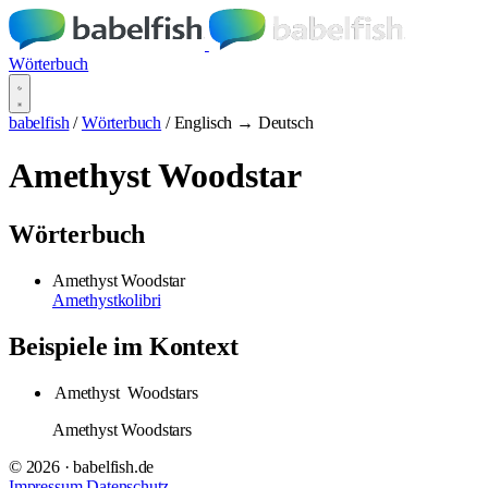
Wörterbuch
babelfish
/
Wörterbuch
/
Englisch → Deutsch
Amethyst Woodstar
Wörterbuch
Amethyst Woodstar
Amethystkolibri
Beispiele im Kontext
Amethyst
Woodstars
Amethyst Woodstars
© 2026 · babelfish.de
Impressum
Datenschutz