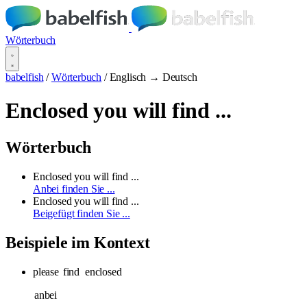
Wörterbuch
babelfish
/
Wörterbuch
/
Englisch → Deutsch
Enclosed you will find ...
Wörterbuch
Enclosed you will find ...
Anbei finden Sie ...
Enclosed you will find ...
Beigefügt finden Sie ...
Beispiele im Kontext
please
find
enclosed
anbei