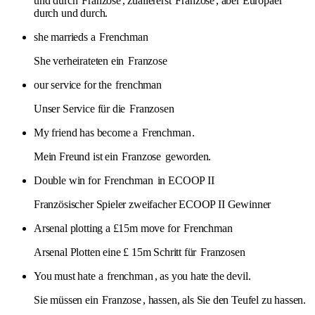
und durch
Franzose
, zuallererst
Franzose
, aber Europäer
durch und durch.
she marrieds a
Frenchman
She verheirateten ein
Franzose
our service for the
frenchman
Unser Service für die
Franzosen
My friend has become a
Frenchman
.
Mein Freund ist ein
Franzose
geworden.
Double win for
Frenchman
in ECOOP II
Französischer Spieler zweifacher ECOOP II Gewinner
Arsenal plotting a £15m move for
Frenchman
Arsenal Plotten eine £ 15m Schritt für
Franzosen
You must hate a
frenchman
, as you hate the devil.
Sie müssen ein
Franzose
, hassen, als Sie den Teufel zu hassen.