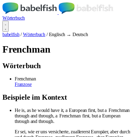
Wörterbuch
babelfish
/
Wörterbuch
/
Englisch → Deutsch
Frenchman
Wörterbuch
Frenchman
Franzose
Beispiele im Kontext
He is, as he would have it, a European first, but a
Frenchman
through and through, a
Frenchman
first, but a European
through and through.
Er sei, wie er uns versicherte, zuallererst Europäer, aber durch