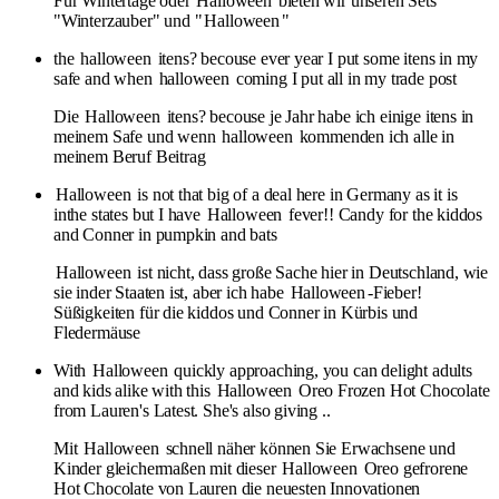
Für Wintertage oder
Halloween
bieten wir unseren Sets
"Winterzauber" und "
Halloween
"
the
halloween
itens? becouse ever year I put some itens in my
safe and when
halloween
coming I put all in my trade post
Die
Halloween
itens? becouse je Jahr habe ich einige itens in
meinem Safe und wenn
halloween
kommenden ich alle in
meinem Beruf Beitrag
Halloween
is not that big of a deal here in Germany as it is
inthe states but I have
Halloween
fever!! Candy for the kiddos
and Conner in pumpkin and bats
Halloween
ist nicht, dass große Sache hier in Deutschland, wie
sie inder Staaten ist, aber ich habe
Halloween
-Fieber!
Süßigkeiten für die kiddos und Conner in Kürbis und
Fledermäuse
With
Halloween
quickly approaching, you can delight adults
and kids alike with this
Halloween
Oreo Frozen Hot Chocolate
from Lauren's Latest. She's also giving ..
Mit
Halloween
schnell näher können Sie Erwachsene und
Kinder gleichermaßen mit dieser
Halloween
Oreo gefrorene
Hot Chocolate von Lauren die neuesten Innovationen