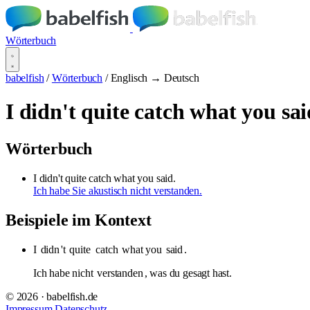
Wörterbuch
babelfish
/
Wörterbuch
/
Englisch → Deutsch
I didn't quite catch what you sai
Wörterbuch
I didn't quite catch what you said.
Ich habe Sie akustisch nicht verstanden.
Beispiele im Kontext
I
didn
't
quite
catch
what you
said
.
Ich habe nicht
verstanden
, was du gesagt hast.
© 2026 · babelfish.de
Impressum
Datenschutz