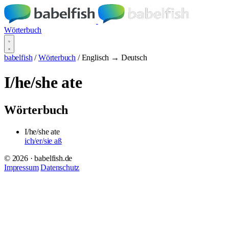
Wörterbuch
babelfish
/
Wörterbuch
/
Englisch → Deutsch
I/he/she ate
Wörterbuch
I/he/she ate
ich/er/sie aß
© 2026 · babelfish.de
Impressum
Datenschutz