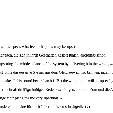
e usual suspects who feel their
plans
may be
upset
.
ächtigen, die sich in ihren Geschäften gestört fühlen, allerdings schon.
upsetting
the whole balance of the system by delivering it in the wrong w
iert, ohne das gesamte System aus dem Gleichgewicht zu bringen, indem
 make all this sound better than it is.But the whole
plan
will be
upset
by
einer mehr als dreißigminütigen Rede beschönigen, aber der Zorn und die
ange their
plans
for me very
upsetting
:-(
andere ihre Pläne für mich ändern müssen sehr ärgerlich :-(