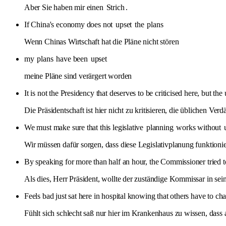
Aber Sie haben mir einen
Strich
.
If China's economy does not
upset
the
plans
Wenn Chinas Wirtschaft hat die Pläne nicht stören
my
plans
have been
upset
meine Pläne sind verärgert worden
It is not the Presidency that deserves to be criticised here, but th
Die Präsidentschaft ist hier nicht zu kritisieren, die üblichen Verd
We must make sure that this legislative
planning
works without
Wir müssen dafür sorgen, dass diese Legislativplanung funktion
By speaking for more than half an hour, the Commissioner tried to
Als dies, Herr Präsident, wollte der zuständige Kommissar in s
Feels bad just sat here in hospital knowing that others have to ch
Fühlt sich schlecht saß nur hier im Krankenhaus zu wissen, dass 