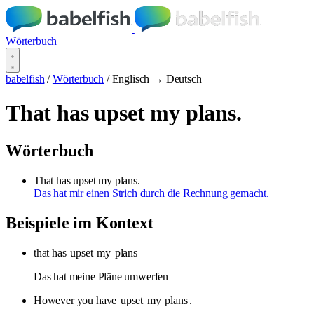
Wörterbuch
babelfish
/
Wörterbuch
/
Englisch → Deutsch
That has upset my plans.
Wörterbuch
That has upset my plans.
Das hat mir einen Strich durch die Rechnung gemacht.
Beispiele im Kontext
that has
upset
my
plans
Das hat meine Pläne umwerfen
However you have
upset
my
plans
.