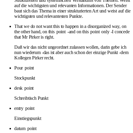
Strukturellen und systemischen Verständnis von Themen. Weist
auf die wichtigsten und relevanten Informationen. Der Sender
baut sich das Thema in einer strukturierten Art und weist auf die
wichtigsten und relevantesten Punkte.
That we do not want this to happen in a disorganized way, on
the other hand, on this
point
-and on this
point
only -I concede
that Mr Pirker is right.
Daß wir das nicht ungeordnet zulassen wollen, darin gebe ich
nun wiederum -das ist aber auch schon der einzige Punkt -dem
Kollegen Pirker recht.
Pour
point
Stockpunkt
desk
point
Schreibtisch Punkt
entry
point
Einstiegspunkt
datum
point