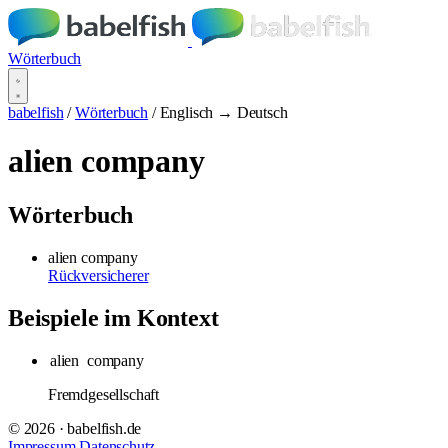
Wörterbuch
babelfish
/
Wörterbuch
/
Englisch → Deutsch
alien company
Wörterbuch
alien company
Rückversicherer
Beispiele im Kontext
alien
company
Fremdgesellschaft
© 2026 · babelfish.de
Impressum
Datenschutz