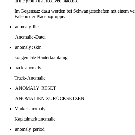
in the group that received placebo.
Im Gegensatz dazu wurden bei Schwangerschaften mit einem ver
Fälle in der Placebogruppe.
anomaly
file
Anomalie
-Datei
anomaly
; skin
kongenitale Hauterkrankung
track
anomaly
Track-
Anomalie
ANOMALY
RESET
ANOMALIEN
ZURÜCKSETZEN
Market
anomaly
Kapitalmarktanomalie
anomaly
period