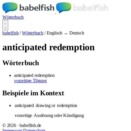
Wörterbuch
babelfish
/
Wörterbuch
/
Englisch → Deutsch
anticipated redemption
Wörterbuch
anticipated redemption
vorzeitige Tilgung
Beispiele im Kontext
anticipated
drawing or
redemption
vorzeitige
Auslösung oder Kündigung
© 2026 · babelfish.de
Impressum
Datenschutz