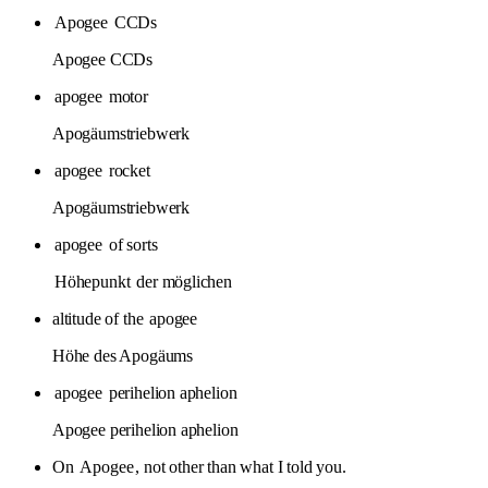
Apogee
CCDs
Apogee CCDs
apogee
motor
Apogäumstriebwerk
apogee
rocket
Apogäumstriebwerk
apogee
of sorts
Höhepunkt
der möglichen
altitude of the
apogee
Höhe des Apogäums
apogee
perihelion aphelion
Apogee perihelion aphelion
On
Apogee
, not other than what I told you.