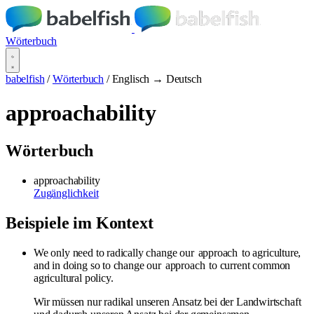
Wörterbuch
babelfish
/
Wörterbuch
/
Englisch → Deutsch
approachability
Wörterbuch
approachability
Zugänglichkeit
Beispiele im Kontext
We only need to radically change our
approach
to agriculture,
and in doing so to change our
approach
to current common
agricultural policy.
Wir müssen nur radikal unseren Ansatz bei der Landwirtschaft