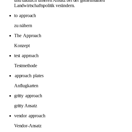
und dadurch unseren Ansatz bei der gemeinsamen
Landwirtschaftspolitik verändern.
to
approach
zu nähern
The
Approach
Konzept
test
approach
Testmethode
approach
plates
Anflugkarten
gritty
approach
gritty Ansatz
vendor
approach
Vendor-Ansatz