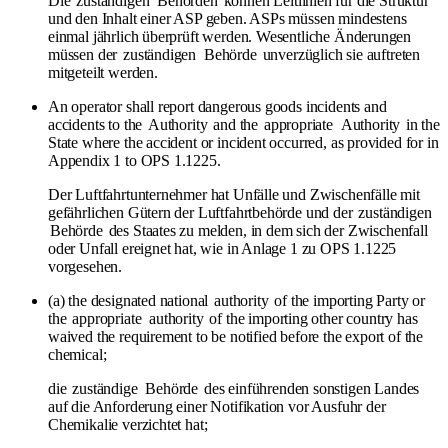
Die
zuständigen
Behörden
können Leitlinien für die Struktur
und den Inhalt einer ASP geben. ASPs müssen mindestens
einmal jährlich überprüft werden. Wesentliche Änderungen
müssen der
zuständigen
Behörde
unverzüglich sie auftreten
mitgeteilt werden.
An operator shall report dangerous goods incidents and
accidents to the
Authority
and the
appropriate
Authority
in the
State where the accident or incident occurred, as provided for in
Appendix 1 to OPS 1.1225.
Der Luftfahrtunternehmer hat Unfälle und Zwischenfälle mit
gefährlichen Gütern der Luftfahrtbehörde und der
zuständigen
Behörde
des Staates zu melden, in dem sich der Zwischenfall
oder Unfall ereignet hat, wie in Anlage 1 zu OPS 1.1225
vorgesehen.
(a) the designated national
authority
of the importing Party or
the
appropriate
authority
of the importing other country has
waived the requirement to be notified before the export of the
chemical;
die
zuständige
Behörde
des einführenden sonstigen Landes
auf die Anforderung einer Notifikation vor Ausfuhr der
Chemikalie verzichtet hat;