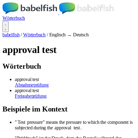
Wörterbuch
babelfish
/
Wörterbuch
/
Englisch → Deutsch
approval test
Wörterbuch
approval test
Abnahmeprüfung
approval test
Freigabeprüfung
Beispiele im Kontext
"
Test
pressure" means the pressure to which the component is
subjected during the
approval
test
.