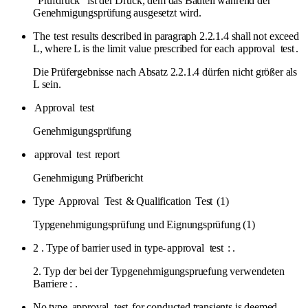
"Prüfdruck" ist der Druck, dem das Bauteil während der
Genehmigungsprüfung ausgesetzt wird.
The
test
results described in paragraph 2.2.1.4 shall not exceed
L, where L is the limit value prescribed for each
approval
test
.
Die Prüfergebnisse nach Absatz 2.2.1.4 dürfen nicht größer als
L sein.
Approval
test
Genehmigungsprüfung
approval
test
report
Genehmigung Prüfbericht
Type
Approval
Test
& Qualification
Test
(1)
Typgenehmigungsprüfung und Eignungsprüfung (1)
2 . Type of barrier used in type-
approval
test
: .
2. Typ der bei der Typgenehmigungspruefung verwendeten
Barriere : .
No type-
approval
test
for conducted transients is deemed