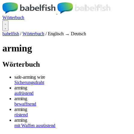
Wörterbuch
babelfish
/
Wörterbuch
/
Englisch → Deutsch
arming
Wörterbuch
safe-arming wire
Sicherungsdraht
arming
aufrüstend
arming
bewaffnend
arming
rüstend
arming
mit Waffen ausrüstend