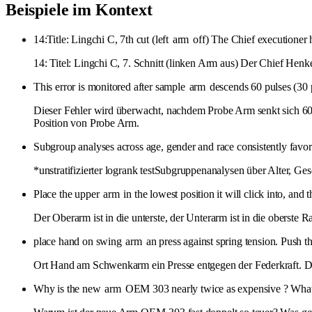
Beispiele im Kontext
14:Title: Lingchi C, 7th cut (left
arm
off) The Chief executioner h
14: Titel: Lingchi C, 7. Schnitt (linken Arm aus) Der Chief Henk
This error is monitored after sample
arm
descends 60 pulses (30 
Dieser Fehler wird überwacht, nachdem Probe Arm senkt sich 6
Position von Probe Arm.
Subgroup analyses across age, gender and race consistently fav
*unstratifizierter logrank testSubgruppenanalysen über Alter,
Place the upper
arm
in the lowest position it will click into, and
Der Oberarm ist in die unterste, der Unterarm ist in die oberste R
place hand on swing
arm
an press against spring tension. Push t
Ort Hand am Schwenkarm ein Presse entgegen der Federkraft. Dr
Why is the new
arm
OEM 303 nearly twice as expensive ? What 