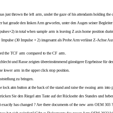
as just thrown the left
arm
, under the gaze of his attendants holding th
er hat gerade den linken Arm geworfen, unter den Augen seiner Begleiter 
pulses×2) in total when sample
arm
is leaving Z axis home position duri
0 Impulse (30 Impulse × 2) insgesamt als Probe Arm verlässt Z-Achse 
ored the TCF
arm
compared to the CF
arm
.
 Geschlecht und Rasse zeigten übereinstimmend günstigere Ergebnisse fü
 the lower
arm
in the upper click stop position.
aststellung zu bringen.
he lock atm button at the back of the stand and raise the swaing
arm
into p
ücken Sie den Riegel atm Taste auf der Rückseite des Standes und heben
exactly has changed ? Are there documents of the new
arm
OEM 303 ? I 