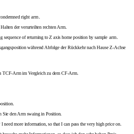
e condemned right
arm
.
Halten der verurteilten rechten Arm.
ng sequence of returning to Z axis home position by sample
arm
.
Ausgangsposition während Abfolge der Rückkehr nach Hause Z-Achse
r den TCF-Arm im Vergleich zu dem CF-Arm.
osition.
 Sie den Arm swaing in Position.
need more information, so that I can pass the very high price on.