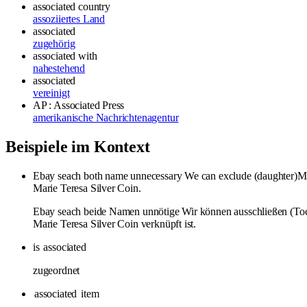
associated country
assoziiertes Land
associated
zugehörig
associated with
nahestehend
associated
vereinigt
AP : Associated Press
amerikanische Nachrichtenagentur
Beispiele im Kontext
Ebay seach both name unnecessary We can exclude (daughter)Mar
Marie Teresa Silver Coin.
Ebay seach beide Namen unnötige Wir können ausschließen (Tochte
Marie Teresa Silver Coin verknüpft ist.
is
associated
zugeordnet
associated
item