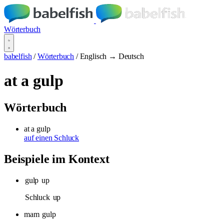
Wörterbuch
babelfish
/
Wörterbuch
/
Englisch → Deutsch
at a gulp
Wörterbuch
at a gulp
auf einen Schluck
Beispiele im Kontext
gulp
up
Schluck
up
mam
gulp