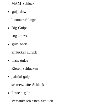
MAM-
Schluck
gulp
down
hinunterschlingen
Big
Gulps
Big Gulps
gulp
back
schlucken zurück
giant
gulps
Riesen Schlucken
painful
gulp
schmerzhafte
Schluck
I owe a
gulp
Verdanke ich einen
Schluck