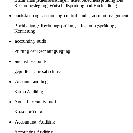
Buchhaltungsdienstleistungen, außer Abschlussprüfung Die
Rechnungslegung, Wirtschaftsprüfung und Buchhaltung
book-keeping:
accounting
control,
audit
,
account
assignment
Buchhaltung:
Rechnungsprüfung
,
Rechnungsprüfung
,
Kontierung
accounting
audit
Prüfung der Rechnungslegung
audited
accounts
geprüften Jahresabschluss
Account
auditing
Konto Auditing
Annual
accounts
audit
Kassenprüfung
Accounting
Auditing
Accounting Auditing