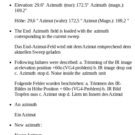
Elevation: 29.6°
Azimuth
(true): 172.5°
Azimuth
(magn.):
169.2°
Höhe: 29,6 ° Azimut (wahr): 172,5 ° Azimut (Magn.): 169,2 °
The End
Azimuth
field is loaded with the
azimuth
corresponding to the current sweep
Das End-Azimut-Feld wird mit dem Azimut entsprechend dem
aktuellen Sweep geladen
Following failures were described: a. Trimming of the IR image
at elevation position +60o (VG4 problem) b. IR image drop out
c.
Azimuth
stop d. Noise inside the
azimuth
unit
Folgende Fehler wurden beschrieben: a. Trimmen des IR-
Bildes in Höhe Position + 60o (VG4-Problem) b. IR Bild
Tropfen raus c. Azimut stop d. Lärm im Innern des Azimut
An
azimuth
Ein Azimut
New
azimuth
: