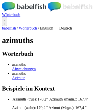
Wörterbuch
babelfish
/
Wörterbuch
/
Englisch → Deutsch
azimuths
Wörterbuch
azimuths
Abweichungen
azimuths
Azimute
Beispiele im Kontext
Azimuth
(true): 170.2°
Azimuth
(magn.): 167.4°
Azimut (wahr): 170,2 ° Azimut (Magn.): 167,4 °