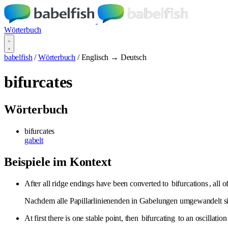
Wörterbuch
babelfish
/
Wörterbuch
/
Englisch → Deutsch
bifurcates
Wörterbuch
bifurcates
gabelt
Beispiele im Kontext
After all ridge endings have been converted to
bifurcations
, all 
Nachdem alle Papillarlinienenden in Gabelungen umgewandelt sin
At first there is one stable point, then
bifurcating
to an oscillatio