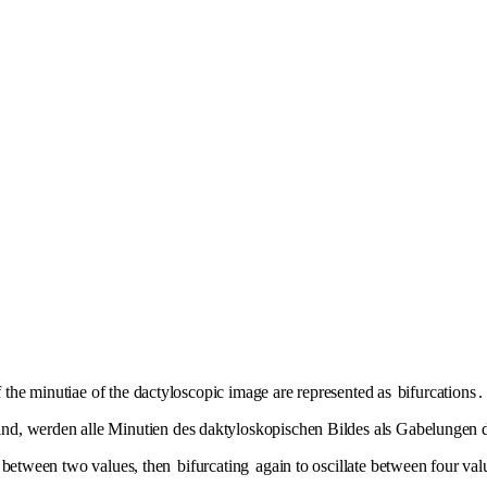
of the minutiae of the dactyloscopic image are represented as
bifurcations
.
d, werden alle Minutien des daktyloskopischen Bildes als Gabelungen da
n between two values, then
bifurcating
again to oscillate between four val