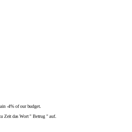
gain -4% of our budget.
u Zeit das Wort " Betrug " auf.