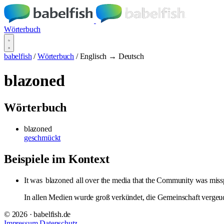
Wörterbuch
babelfish
/
Wörterbuch
/
Englisch → Deutsch
blazoned
Wörterbuch
blazoned
geschmückt
Beispiele im Kontext
It was
blazoned
all over the media that the Community was missp
In allen Medien wurde groß verkündet, die Gemeinschaft vergeude 
© 2026 · babelfish.de
Impressum
Datenschutz