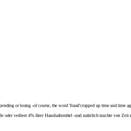
ending or losing -of course, the word 'fraud'cropped up time and time a
oder verliere 4% ihrer Haushaltsmittel -und natürlich tauchte von Zeit z